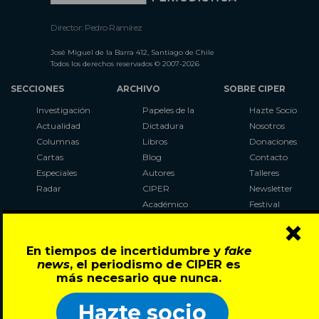
Director: Pedro Ramírez
José Miguel de la Barra 412, Santiago de Chile
Todos los derechos reservados © 2007-2026
SECCIONES
ARCHIVO
SOBRE CIPER
Investigación
Papeles de la
Hazte Socio
Actualidad
Dictadura
Nosotros
Columnas
Libros
Donaciones
Cartas
Blog
Contacto
Especiales
Autores
Talleres
Radar
CIPER
Newsletter
Académico
Festival
×
LaBot
Constituyente
En tiempos de incertidumbre y
fake
Al Plebiscito
news
, el periodismo de CIPER es
con CIPER
más necesario que nunca.
Síguenos en:
Hazte socio