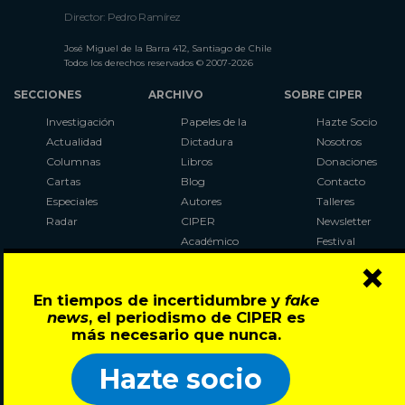
Director: Pedro Ramírez
José Miguel de la Barra 412, Santiago de Chile
Todos los derechos reservados © 2007-2026
SECCIONES
ARCHIVO
SOBRE CIPER
Investigación
Papeles de la
Hazte Socio
Actualidad
Dictadura
Nosotros
Columnas
Libros
Donaciones
Cartas
Blog
Contacto
Especiales
Autores
Talleres
Radar
CIPER
Newsletter
Académico
Festival
×
LaBot
Constituyente
En tiempos de incertidumbre y
fake
Al Plebiscito
news
, el periodismo de CIPER es
con CIPER
más necesario que nunca.
Síguenos en:
Hazte socio