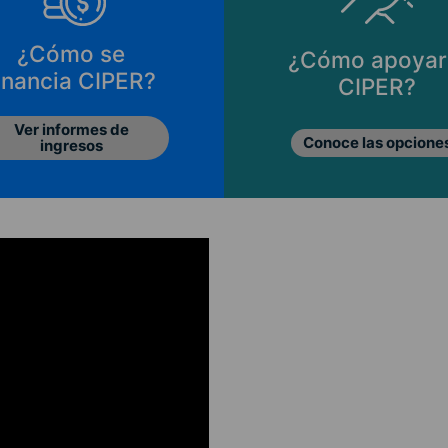
¿Cómo se
¿Cómo apoyar
inancia CIPER?
CIPER?
Ver informes de
Conoce las opcione
ingresos