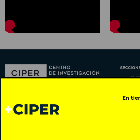
SECCION
Inve
Actu
Col
Director: Pedro Ramírez
En ti
Cart
José Miguel de la Barra 412, Santiago de Chile
Espe
Todos los derechos reservados © 2007-2026
Rada