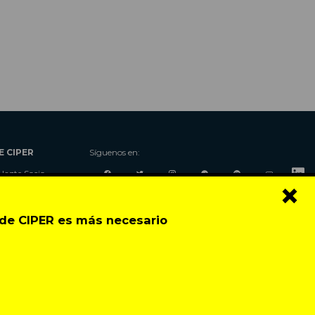
E CIPER
Síguenos en:
Hazte Socio
×
Nosotros
Donaciones
o de CIPER es más necesario
Contacto
Talleres
Newsletter
Festival