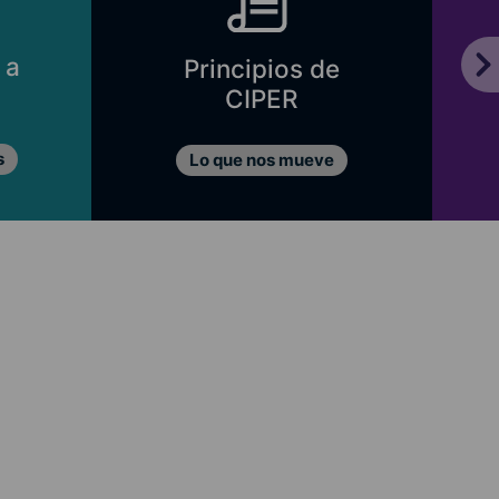
 a
Principios de
CIPER
s
Lo que nos mueve