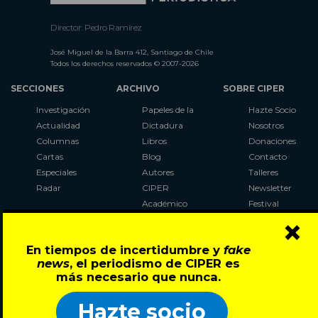
Director: Pedro Ramírez
José Miguel de la Barra 412, Santiago de Chile
Todos los derechos reservados © 2007-2026
SECCIONES
ARCHIVO
SOBRE CIPER
Investigación
Papeles de la
Hazte Socio
Actualidad
Dictadura
Nosotros
Columnas
Libros
Donaciones
Cartas
Blog
Contacto
Especiales
Autores
Talleres
Radar
CIPER
Newsletter
Académico
Festival
×
LaBot
Constituyente
En tiempos de incertidumbre y
fake
Al Plebiscito
news
, el periodismo de CIPER es
con CIPER
más necesario que nunca.
Síguenos en:
Hazte socio