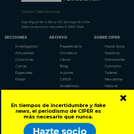
Director: Pedro Ramírez
José Miguel de la Barra 412, Santiago de Chile
Todos los derechos reservados © 2007-2026
SECCIONES
ARCHIVO
SOBRE CIPER
Investigación
Papeles de la
Hazte Socio
Actualidad
Dictadura
Nosotros
Columnas
Libros
Donaciones
Cartas
Blog
Contacto
Especiales
Autores
Talleres
Radar
CIPER
Newsletter
Académico
Festival
×
LaBot
Constituyente
En tiempos de incertidumbre y
fake
Al Plebiscito
news
, el periodismo de CIPER es
con CIPER
más necesario que nunca.
Síguenos en:
Hazte socio