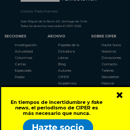
Director: Pedro Ramírez
José Miguel de la Barra 412, Santiago de Chile
Todos los derechos reservados © 2007-2026
SECCIONES
ARCHIVO
SOBRE CIPER
Investigación
Papeles de la
Hazte Socio
Actualidad
Dictadura
Nosotros
Columnas
Libros
Donaciones
Cartas
Blog
Contacto
Especiales
Autores
Talleres
Radar
CIPER
Newsletter
Académico
Festival
×
LaBot
Constituyente
En tiempos de incertidumbre y
fake
Al Plebiscito
news
, el periodismo de CIPER es
con CIPER
más necesario que nunca.
Síguenos en:
Hazte socio