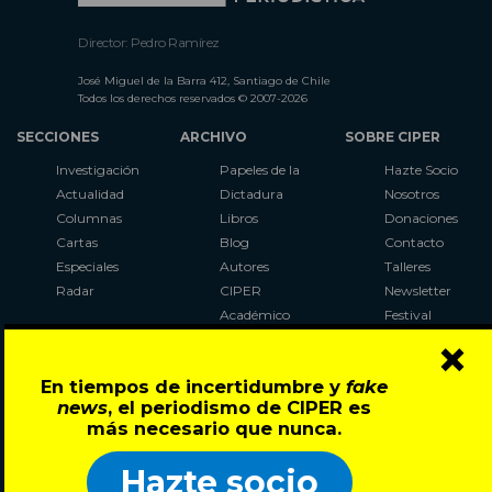
Director: Pedro Ramírez
José Miguel de la Barra 412, Santiago de Chile
Todos los derechos reservados © 2007-2026
SECCIONES
ARCHIVO
SOBRE CIPER
Investigación
Papeles de la
Hazte Socio
Actualidad
Dictadura
Nosotros
Columnas
Libros
Donaciones
Cartas
Blog
Contacto
Especiales
Autores
Talleres
Radar
CIPER
Newsletter
Académico
Festival
×
LaBot
Constituyente
En tiempos de incertidumbre y
fake
Al Plebiscito
news
, el periodismo de CIPER es
con CIPER
más necesario que nunca.
Síguenos en:
Hazte socio