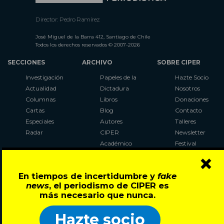
Director: Pedro Ramírez
José Miguel de la Barra 412, Santiago de Chile
Todos los derechos reservados © 2007-2026
SECCIONES
ARCHIVO
SOBRE CIPER
Investigación
Papeles de la
Hazte Socio
Actualidad
Dictadura
Nosotros
Columnas
Libros
Donaciones
Cartas
Blog
Contacto
Especiales
Autores
Talleres
Radar
CIPER
Newsletter
Académico
Festival
×
LaBot
Constituyente
En tiempos de incertidumbre y
fake
Al Plebiscito
news
, el periodismo de CIPER es
con CIPER
más necesario que nunca.
Síguenos en:
Hazte socio