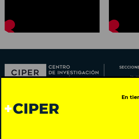
SECCION
Inve
Actu
Col
Director: Pedro Ramírez
En ti
Cart
José Miguel de la Barra 412, Santiago de Chile
Espe
Todos los derechos reservados © 2007-2026
Rada