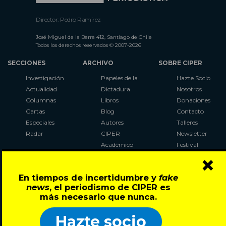
Director: Pedro Ramírez
José Miguel de la Barra 412, Santiago de Chile
Todos los derechos reservados © 2007-2026
SECCIONES
ARCHIVO
SOBRE CIPER
Investigación
Papeles de la
Hazte Socio
Actualidad
Dictadura
Nosotros
Columnas
Libros
Donaciones
Cartas
Blog
Contacto
Especiales
Autores
Talleres
Radar
CIPER
Newsletter
Académico
Festival
×
LaBot
Constituyente
En tiempos de incertidumbre y
fake
Al Plebiscito
news
, el periodismo de CIPER es
con CIPER
más necesario que nunca.
Síguenos en:
Hazte socio