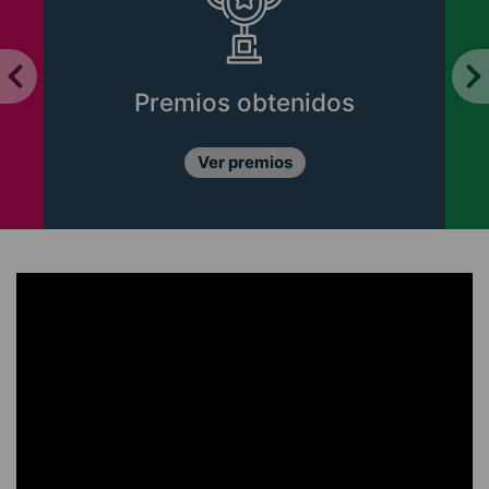
Premios obtenidos
Li
Ver premios