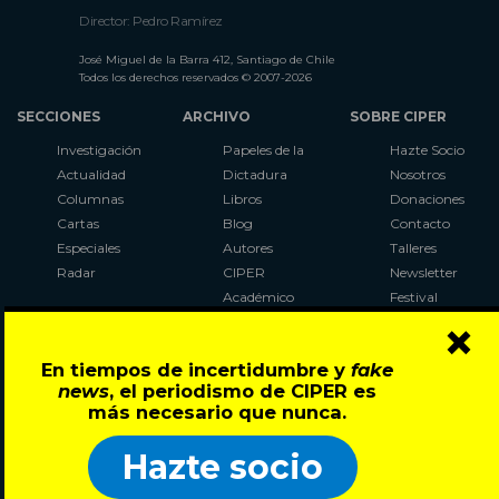
Director: Pedro Ramírez
José Miguel de la Barra 412, Santiago de Chile
Todos los derechos reservados © 2007-2026
SECCIONES
ARCHIVO
SOBRE CIPER
Investigación
Papeles de la
Hazte Socio
Actualidad
Dictadura
Nosotros
Columnas
Libros
Donaciones
Cartas
Blog
Contacto
Especiales
Autores
Talleres
Radar
CIPER
Newsletter
Académico
Festival
×
LaBot
Constituyente
En tiempos de incertidumbre y
fake
Al Plebiscito
news
, el periodismo de CIPER es
con CIPER
más necesario que nunca.
Síguenos en:
Hazte socio