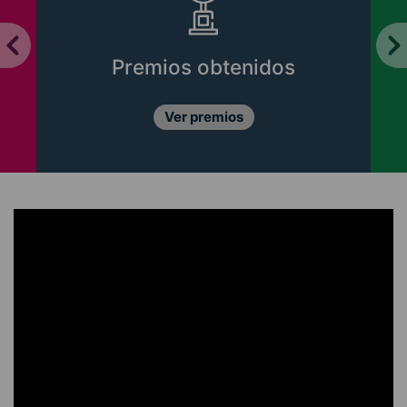
remios obtenidos
Libro
Ver premios
Con