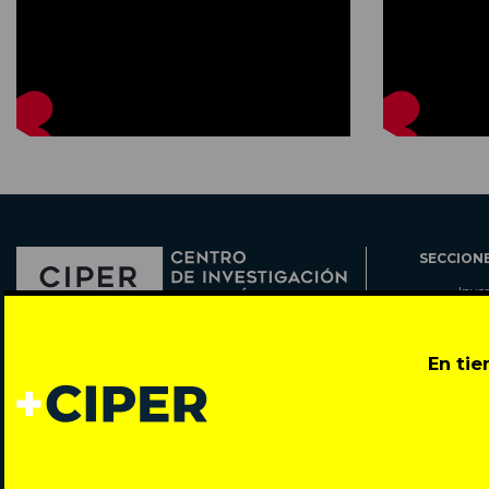
SECCION
Inve
Actu
Col
Director: Pedro Ramírez
En ti
Cart
José Miguel de la Barra 412, Santiago de Chile
Espe
Todos los derechos reservados © 2007-2026
Rada