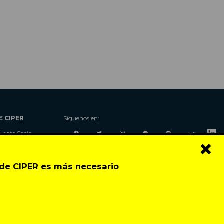
E CIPER
Síguenos en:
Hazte Socio
×
Nosotros
Donaciones
o de CIPER es más necesario
Contacto
Talleres
Newsletter
Festival