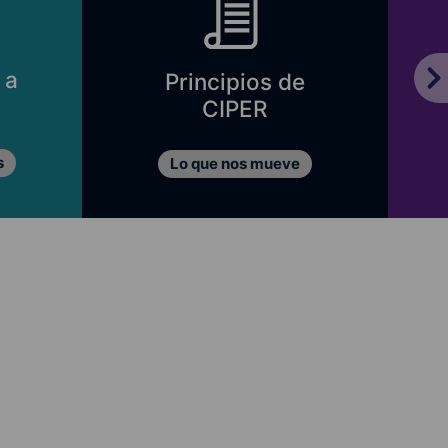
 a
Principios de
CIPER
s
Lo que nos mueve