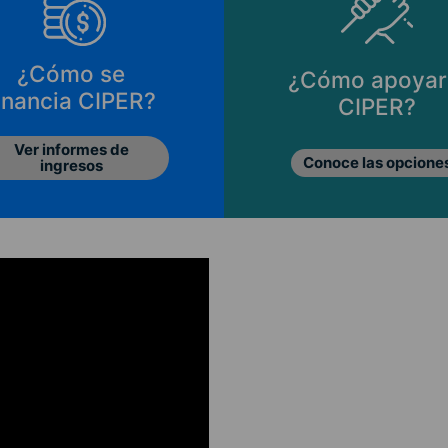
¿Cómo se
¿Cómo apoyar
inancia CIPER?
CIPER?
Ver informes de
Conoce las opcione
ingresos