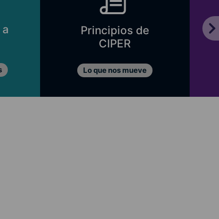
 a
Principios de
CIPER
s
Lo que nos mueve