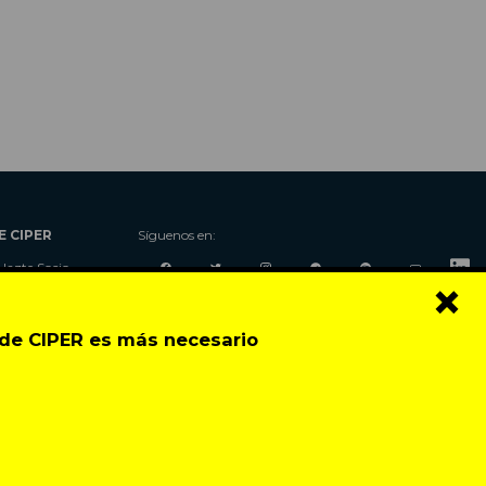
E CIPER
Síguenos en:
Hazte Socio
×
Nosotros
Donaciones
o de CIPER es más necesario
Contacto
Talleres
Newsletter
Festival