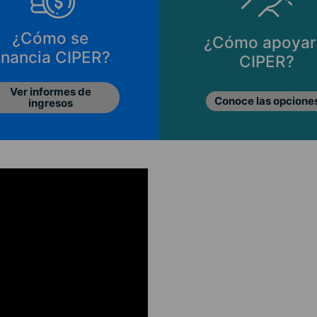
¿Cómo se
¿Cómo apoyar
inancia CIPER?
CIPER?
Ver informes de
Conoce las opcione
ingresos