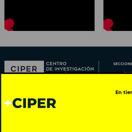
SECCION
Inve
Actu
Col
Director: Pedro Ramírez
En ti
Cart
José Miguel de la Barra 412, Santiago de Chile
Espe
Todos los derechos reservados © 2007-2026
Rada