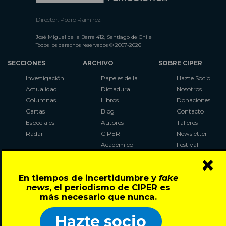
Director: Pedro Ramírez
José Miguel de la Barra 412, Santiago de Chile
Todos los derechos reservados © 2007-2026
SECCIONES
ARCHIVO
SOBRE CIPER
Investigación
Papeles de la
Hazte Socio
Actualidad
Dictadura
Nosotros
Columnas
Libros
Donaciones
Cartas
Blog
Contacto
Especiales
Autores
Talleres
Radar
CIPER
Newsletter
Académico
Festival
×
LaBot
Constituyente
En tiempos de incertidumbre y
fake
Al Plebiscito
news
, el periodismo de CIPER es
con CIPER
más necesario que nunca.
Síguenos en:
Hazte socio