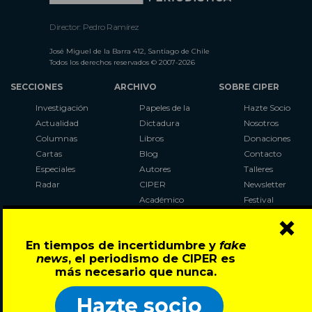
Director: Pedro Ramírez
José Miguel de la Barra 412, Santiago de Chile
Todos los derechos reservados © 2007-2026
SECCIONES
ARCHIVO
SOBRE CIPER
Investigación
Papeles de la
Hazte Socio
Actualidad
Dictadura
Nosotros
Columnas
Libros
Donaciones
Cartas
Blog
Contacto
Especiales
Autores
Talleres
Radar
CIPER
Newsletter
Académico
Festival
×
LaBot
Constituyente
En tiempos de incertidumbre y
fake
Al Plebiscito
news
, el periodismo de CIPER es
con CIPER
más necesario que nunca.
Síguenos en:
Hazte socio