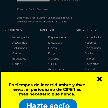
Director: Pedro Ramírez
José Miguel de la Barra 412, Santiago de Chile
Todos los derechos reservados © 2007-2026
SECCIONES
ARCHIVO
SOBRE CIPER
Investigación
Papeles de la
Hazte Socio
Actualidad
Dictadura
Nosotros
Columnas
Libros
Donaciones
Cartas
Blog
Contacto
Especiales
Autores
Talleres
Radar
CIPER
Newsletter
Académico
Festival
×
LaBot
Constituyente
En tiempos de incertidumbre y
fake
Al Plebiscito
news
, el periodismo de CIPER es
con CIPER
más necesario que nunca.
Síguenos en:
Hazte socio