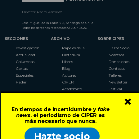
Director: Pedro Ramírez
José Miguel de la Barra 412, Santiago de Chile
Todos los derechos reservados © 2007-2026
SECCIONES
ARCHIVO
SOBRE CIPER
Investigación
Papeles de la
Hazte Socio
Actualidad
Dictadura
Nosotros
Columnas
Libros
Donaciones
Cartas
Blog
Contacto
Especiales
Autores
Talleres
Radar
CIPER
Newsletter
Académico
Festival
×
LaBot
Constituyente
En tiempos de incertidumbre y
fake
Al Plebiscito
news
, el periodismo de CIPER es
con CIPER
más necesario que nunca.
Síguenos en:
Hazte socio