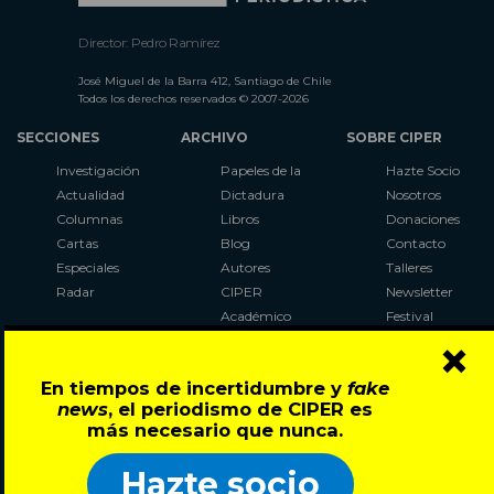
Director: Pedro Ramírez
José Miguel de la Barra 412, Santiago de Chile
Todos los derechos reservados © 2007-2026
SECCIONES
ARCHIVO
SOBRE CIPER
Investigación
Papeles de la
Hazte Socio
Actualidad
Dictadura
Nosotros
Columnas
Libros
Donaciones
Cartas
Blog
Contacto
Especiales
Autores
Talleres
Radar
CIPER
Newsletter
Académico
Festival
×
LaBot
Constituyente
En tiempos de incertidumbre y
fake
Al Plebiscito
news
, el periodismo de CIPER es
con CIPER
más necesario que nunca.
Síguenos en:
Hazte socio