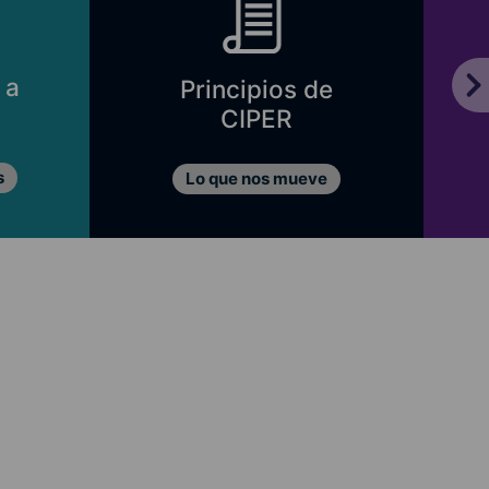
 a
Principios de
CIPER
s
Lo que nos mueve