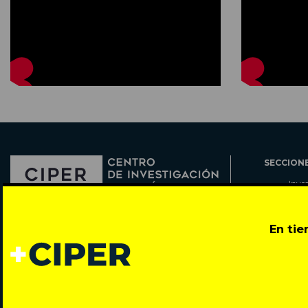
SECCION
Inve
Actu
Col
Director: Pedro Ramírez
En ti
Cart
José Miguel de la Barra 412, Santiago de Chile
Espe
Todos los derechos reservados © 2007-2026
Rada