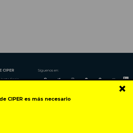
E CIPER
Síguenos en:
Hazte Socio
×
Nosotros
Donaciones
o de CIPER es más necesario
Contacto
Talleres
Newsletter
Festival