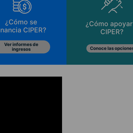
¿Cómo se
¿Cómo apoyar
inancia CIPER?
CIPER?
Ver informes de
Conoce las opcione
ingresos