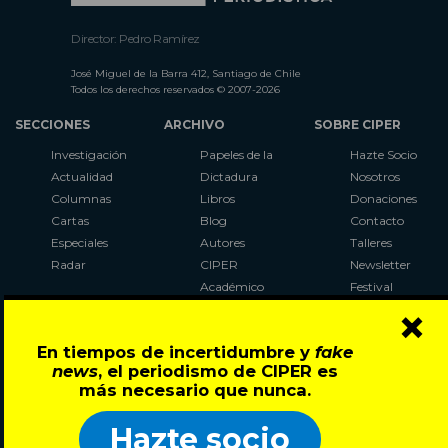
Director: Pedro Ramírez
José Miguel de la Barra 412, Santiago de Chile
Todos los derechos reservados © 2007-2026
SECCIONES
ARCHIVO
SOBRE CIPER
Investigación
Papeles de la
Hazte Socio
Actualidad
Dictadura
Nosotros
Columnas
Libros
Donaciones
Cartas
Blog
Contacto
Especiales
Autores
Talleres
Radar
CIPER
Newsletter
Académico
Festival
×
LaBot
Constituyente
En tiempos de incertidumbre y
fake
Al Plebiscito
news
, el periodismo de CIPER es
con CIPER
más necesario que nunca.
Síguenos en:
Hazte socio