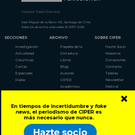
Director: Pedro Ramírez
José Miguel de la Barra 412, Santiago de Chile
Todos los derechos reservados © 2007-2026
SECCIONES
ARCHIVO
SOBRE CIPER
Investigación
Papeles de la
Hazte Socio
Actualidad
Dictadura
Nosotros
Columnas
Libros
Donaciones
Cartas
Blog
Contacto
Especiales
Autores
Talleres
Radar
CIPER
Newsletter
Académico
Festival
×
LaBot
Constituyente
En tiempos de incertidumbre y
fake
Al Plebiscito
news
, el periodismo de CIPER es
con CIPER
más necesario que nunca.
Síguenos en:
Hazte socio