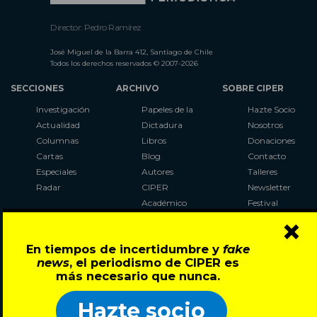
Director: Pedro Ramírez
José Miguel de la Barra 412, Santiago de Chile
Todos los derechos reservados © 2007-2026
SECCIONES
ARCHIVO
SOBRE CIPER
Investigación
Papeles de la
Hazte Socio
Actualidad
Dictadura
Nosotros
Columnas
Libros
Donaciones
Cartas
Blog
Contacto
Especiales
Autores
Talleres
Radar
CIPER
Newsletter
Académico
Festival
×
LaBot
Constituyente
En tiempos de incertidumbre y
fake
Al Plebiscito
news
, el periodismo de CIPER es
con CIPER
más necesario que nunca.
Síguenos en:
Hazte socio