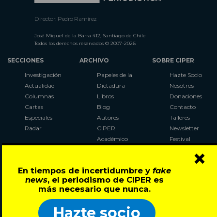
Director: Pedro Ramírez
José Miguel de la Barra 412, Santiago de Chile
Todos los derechos reservados © 2007-2026
SECCIONES
ARCHIVO
SOBRE CIPER
Investigación
Papeles de la
Hazte Socio
Actualidad
Dictadura
Nosotros
Columnas
Libros
Donaciones
Cartas
Blog
Contacto
Especiales
Autores
Talleres
Radar
CIPER
Newsletter
Académico
Festival
×
LaBot
Constituyente
En tiempos de incertidumbre y
fake
Al Plebiscito
news
, el periodismo de CIPER es
con CIPER
más necesario que nunca.
Síguenos en:
Hazte socio