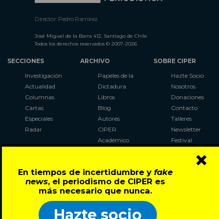
Director: Pedro Ramírez
José Miguel de la Barra 412, Santiago de Chile
Todos los derechos reservados © 2007-2026
SECCIONES
ARCHIVO
SOBRE CIPER
Investigación
Papeles de la
Hazte Socio
Actualidad
Dictadura
Nosotros
Columnas
Libros
Donaciones
Cartas
Blog
Contacto
Especiales
Autores
Talleres
Radar
CIPER
Newsletter
Académico
Festival
×
LaBot
Constituyente
En tiempos de incertidumbre y
fake
Al Plebiscito
news
, el periodismo de CIPER es
con CIPER
más necesario que nunca.
Síguenos en:
Hazte socio