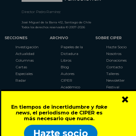
Director: Pedro Ramírez
José Miguel de la Barra 412, Santiago de Chile
Todos los derechos reservados © 2007-2026
SECCIONES
ARCHIVO
SOBRE CIPER
Investigación
Papeles de la
Hazte Socio
Actualidad
Dictadura
Nosotros
Columnas
Libros
Donaciones
Cartas
Blog
Contacto
Especiales
Autores
Talleres
Radar
CIPER
Newsletter
Académico
Festival
×
LaBot
Constituyente
En tiempos de incertidumbre y
fake
Al Plebiscito
news
, el periodismo de CIPER es
con CIPER
más necesario que nunca.
Síguenos en:
Hazte socio