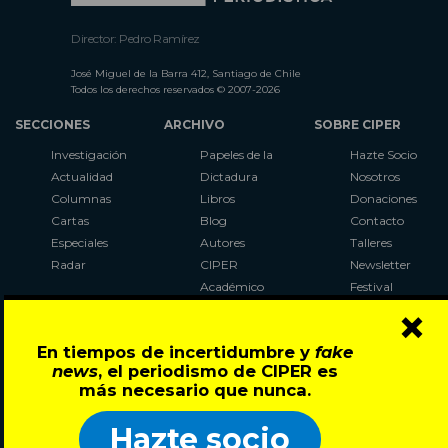
Director: Pedro Ramírez
José Miguel de la Barra 412, Santiago de Chile
Todos los derechos reservados © 2007-2026
SECCIONES
ARCHIVO
SOBRE CIPER
Investigación
Papeles de la
Hazte Socio
Actualidad
Dictadura
Nosotros
Columnas
Libros
Donaciones
Cartas
Blog
Contacto
Especiales
Autores
Talleres
Radar
CIPER
Newsletter
Académico
Festival
×
LaBot
Constituyente
En tiempos de incertidumbre y
fake
Al Plebiscito
news
, el periodismo de CIPER es
con CIPER
más necesario que nunca.
Síguenos en:
Hazte socio