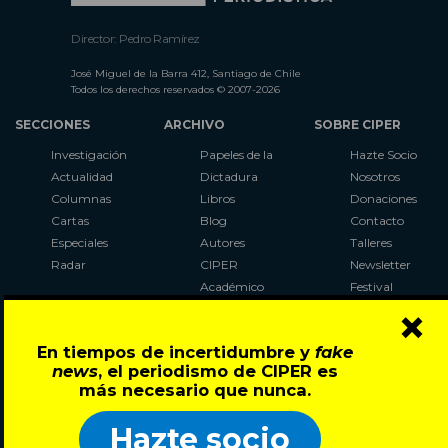
Director: Pedro Ramírez
José Miguel de la Barra 412, Santiago de Chile
Todos los derechos reservados © 2007-2026
SECCIONES
ARCHIVO
SOBRE CIPER
Investigación
Papeles de la
Hazte Socio
Actualidad
Dictadura
Nosotros
Columnas
Libros
Donaciones
Cartas
Blog
Contacto
Especiales
Autores
Talleres
Radar
CIPER
Newsletter
Académico
Festival
×
LaBot
Constituyente
En tiempos de incertidumbre y
fake
Al Plebiscito
news
, el periodismo de CIPER es
con CIPER
más necesario que nunca.
Síguenos en:
Hazte socio