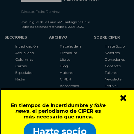
Director: Pedro Ramírez
José Miguel de la Barra 412, Santiago de Chile
Todos los derechos reservados © 2007-2026
SECCIONES
ARCHIVO
SOBRE CIPER
Investigación
Papeles de la
Hazte Socio
Actualidad
Dictadura
Nosotros
Columnas
Libros
Donaciones
Cartas
Blog
Contacto
Especiales
Autores
Talleres
Radar
CIPER
Newsletter
Académico
Festival
×
LaBot
Constituyente
En tiempos de incertidumbre y
fake
Al Plebiscito
news
, el periodismo de CIPER es
con CIPER
más necesario que nunca.
Síguenos en:
Hazte socio