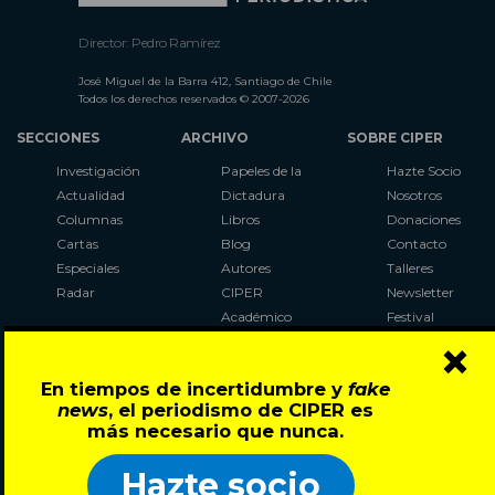
Director: Pedro Ramírez
José Miguel de la Barra 412, Santiago de Chile
Todos los derechos reservados © 2007-2026
SECCIONES
ARCHIVO
SOBRE CIPER
Investigación
Papeles de la
Hazte Socio
Actualidad
Dictadura
Nosotros
Columnas
Libros
Donaciones
Cartas
Blog
Contacto
Especiales
Autores
Talleres
Radar
CIPER
Newsletter
Académico
Festival
×
LaBot
Constituyente
En tiempos de incertidumbre y
fake
Al Plebiscito
news
, el periodismo de CIPER es
con CIPER
más necesario que nunca.
Síguenos en:
Hazte socio