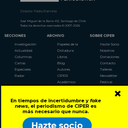
Director: Pedro Ramírez
José Miguel de la Barra 412, Santiago de Chile
Todos los derechos reservados © 2007-2026
SECCIONES
ARCHIVO
SOBRE CIPER
Investigación
Papeles de la
Hazte Socio
Actualidad
Dictadura
Nosotros
Columnas
Libros
Donaciones
Cartas
Blog
Contacto
Especiales
Autores
Talleres
Radar
CIPER
Newsletter
Académico
Festival
×
LaBot
Constituyente
En tiempos de incertidumbre y
fake
Al Plebiscito
news
, el periodismo de CIPER es
con CIPER
más necesario que nunca.
Síguenos en:
Hazte socio