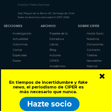
Director: Pedro Ramírez
José Miguel de la Barra 412, Santiago de Chile
Todos los derechos reservados © 2007-2026
SECCIONES
ARCHIVO
SOBRE CIPER
Investigación
Papeles de la
Hazte Socio
Actualidad
Dictadura
Nosotros
Columnas
Libros
Donaciones
Cartas
Blog
Contacto
Especiales
Autores
Talleres
Radar
CIPER
Newsletter
Académico
Festival
×
LaBot
Constituyente
En tiempos de incertidumbre y
fake
Al Plebiscito
news
, el periodismo de CIPER es
con CIPER
más necesario que nunca.
Síguenos en:
Hazte socio