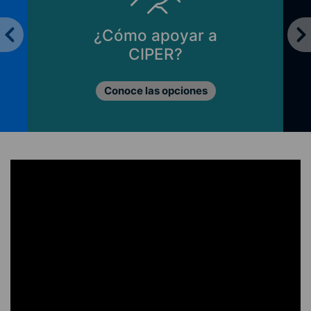
o apoyar a
Principios de
CIPER?
Lo que nos mu
e las opciones