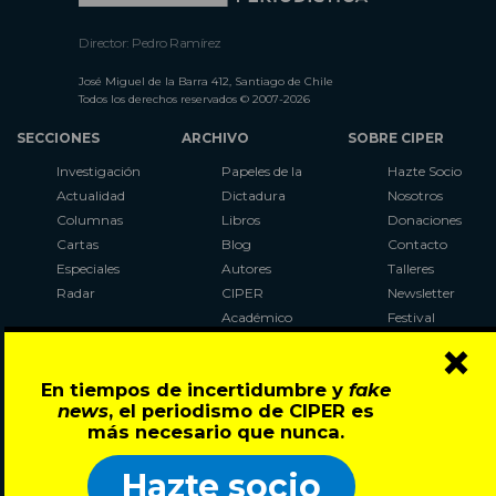
Director: Pedro Ramírez
José Miguel de la Barra 412, Santiago de Chile
Todos los derechos reservados © 2007-2026
SECCIONES
ARCHIVO
SOBRE CIPER
Investigación
Papeles de la
Hazte Socio
Actualidad
Dictadura
Nosotros
Columnas
Libros
Donaciones
Cartas
Blog
Contacto
Especiales
Autores
Talleres
Radar
CIPER
Newsletter
Académico
Festival
×
LaBot
Constituyente
En tiempos de incertidumbre y
fake
Al Plebiscito
news
, el periodismo de CIPER es
con CIPER
más necesario que nunca.
Síguenos en:
Hazte socio