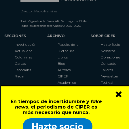
Director: Pedro Ramírez
José Miguel de la Barra 412, Santiago de Chile
Todos los derechos reservados © 2007-2026
SECCIONES
ARCHIVO
SOBRE CIPER
Investigación
Papeles de la
Hazte Socio
Actualidad
Dictadura
Nosotros
Columnas
Libros
Donaciones
Cartas
Blog
Contacto
Especiales
Autores
Talleres
Radar
CIPER
Newsletter
Académico
Festival
×
LaBot
Constituyente
En tiempos de incertidumbre y
fake
Al Plebiscito
news
, el periodismo de CIPER es
con CIPER
más necesario que nunca.
Síguenos en:
Hazte socio