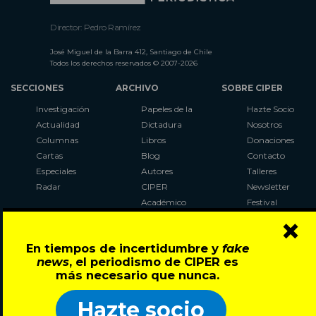
Director: Pedro Ramírez
José Miguel de la Barra 412, Santiago de Chile
Todos los derechos reservados © 2007-2026
SECCIONES
ARCHIVO
SOBRE CIPER
Investigación
Papeles de la
Hazte Socio
Actualidad
Dictadura
Nosotros
Columnas
Libros
Donaciones
Cartas
Blog
Contacto
Especiales
Autores
Talleres
Radar
CIPER
Newsletter
Académico
Festival
×
LaBot
Constituyente
En tiempos de incertidumbre y
fake
Al Plebiscito
news
, el periodismo de CIPER es
con CIPER
más necesario que nunca.
Síguenos en:
Hazte socio