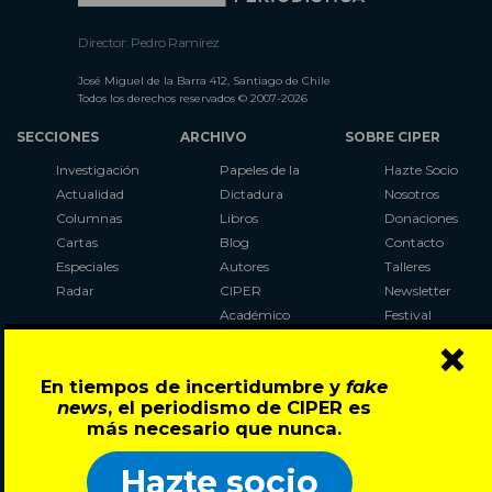
Director: Pedro Ramírez
José Miguel de la Barra 412, Santiago de Chile
Todos los derechos reservados © 2007-2026
SECCIONES
ARCHIVO
SOBRE CIPER
Investigación
Papeles de la
Hazte Socio
Actualidad
Dictadura
Nosotros
Columnas
Libros
Donaciones
Cartas
Blog
Contacto
Especiales
Autores
Talleres
Radar
CIPER
Newsletter
Académico
Festival
×
LaBot
Constituyente
En tiempos de incertidumbre y
fake
Al Plebiscito
news
, el periodismo de CIPER es
con CIPER
más necesario que nunca.
Síguenos en:
Hazte socio