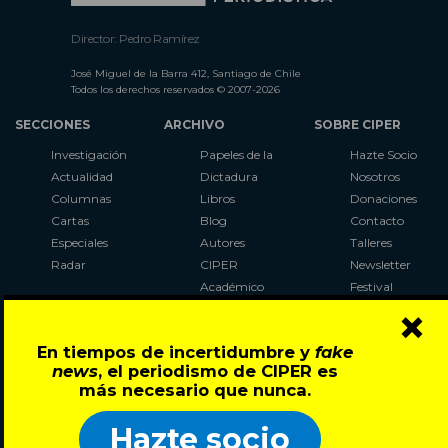
Director: Pedro Ramírez
José Miguel de la Barra 412, Santiago de Chile
Todos los derechos reservados © 2007-2026
SECCIONES
ARCHIVO
SOBRE CIPER
Investigación
Papeles de la
Hazte Socio
Actualidad
Dictadura
Nosotros
Columnas
Libros
Donaciones
Cartas
Blog
Contacto
Especiales
Autores
Talleres
Radar
CIPER
Newsletter
Académico
Festival
×
LaBot
Constituyente
En tiempos de incertidumbre y
fake
Al Plebiscito
news
, el periodismo de CIPER es
con CIPER
más necesario que nunca.
Síguenos en:
Hazte socio