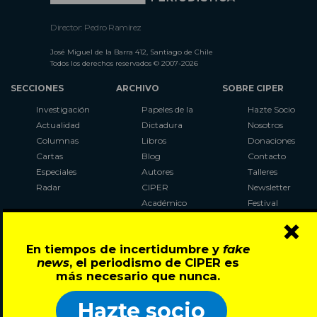
Director: Pedro Ramírez
José Miguel de la Barra 412, Santiago de Chile
Todos los derechos reservados © 2007-2026
SECCIONES
ARCHIVO
SOBRE CIPER
Investigación
Papeles de la
Hazte Socio
Actualidad
Dictadura
Nosotros
Columnas
Libros
Donaciones
Cartas
Blog
Contacto
Especiales
Autores
Talleres
Radar
CIPER
Newsletter
Académico
Festival
×
LaBot
Constituyente
En tiempos de incertidumbre y
fake
Al Plebiscito
news
, el periodismo de CIPER es
con CIPER
más necesario que nunca.
Síguenos en:
Hazte socio