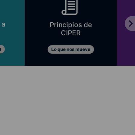
 a
Principios de
CIPER
s
Lo que nos mueve