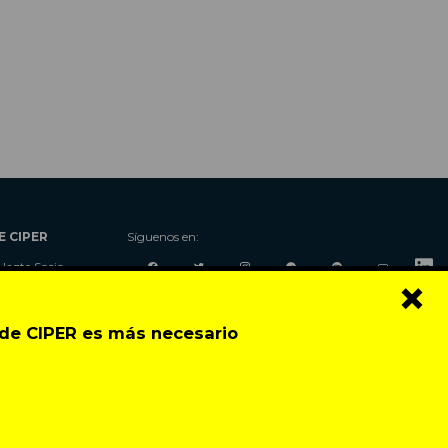
E CIPER
Síguenos en:
Hazte Socio
×
Nosotros
Donaciones
o de CIPER es más necesario
Contacto
Talleres
Newsletter
Festival