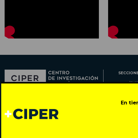
SECCION
Inve
Actu
Col
Director: Pedro Ramírez
En ti
Cart
José Miguel de la Barra 412, Santiago de Chile
Espe
Todos los derechos reservados © 2007-2026
Rada