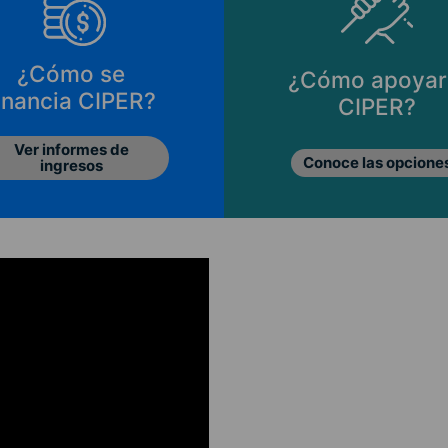
¿Cómo se
¿Cómo apoyar
inancia CIPER?
CIPER?
Ver informes de
Conoce las opcione
ingresos