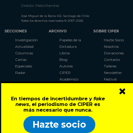
Director: Pedro Ramírez
José Miguel de la Barra 412, Santiago de Chile
Todos los derechos reservados © 2007-2026
SECCIONES
ARCHIVO
SOBRE CIPER
Investigación
Papeles de la
Hazte Socio
Actualidad
Dictadura
Nosotros
Columnas
Libros
Donaciones
Cartas
Blog
Contacto
Especiales
Autores
Talleres
Radar
CIPER
Newsletter
Académico
Festival
×
LaBot
Constituyente
En tiempos de incertidumbre y
fake
Al Plebiscito
news
, el periodismo de CIPER es
con CIPER
más necesario que nunca.
Síguenos en:
Hazte socio