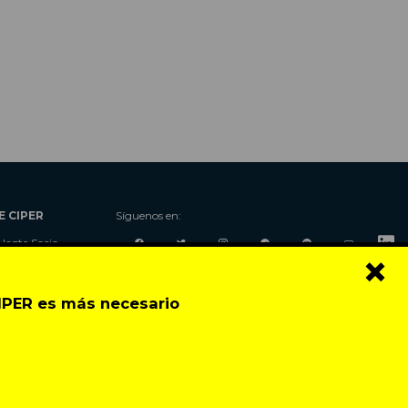
E CIPER
Síguenos en:
Hazte Socio
×
Nosotros
Donaciones
CIPER es más necesario
Contacto
Talleres
Newsletter
Festival