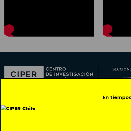
SECCION
Inve
Actu
Col
Director: Pedro Ramírez
En tiempos
Cart
José Miguel de la Barra 412, Santiago de Chile
Espe
Todos los derechos reservados © 2007-2026
Rada