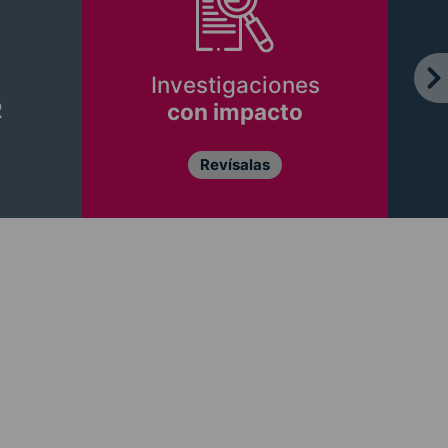
Investigaciones
R
con impacto
Revísalas