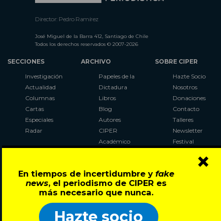
Director: Pedro Ramírez
José Miguel de la Barra 412, Santiago de Chile
Todos los derechos reservados © 2007-2026
SECCIONES
ARCHIVO
SOBRE CIPER
Investigación
Papeles de la
Hazte Socio
Actualidad
Dictadura
Nosotros
Columnas
Libros
Donaciones
Cartas
Blog
Contacto
Especiales
Autores
Talleres
Radar
CIPER
Newsletter
Académico
Festival
×
LaBot
Constituyente
En tiempos de incertidumbre y
fake
Al Plebiscito
news
, el periodismo de CIPER es
con CIPER
más necesario que nunca.
Síguenos en:
Hazte socio