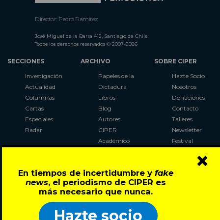
Director: Pedro Ramírez
José Miguel de la Barra 412, Santiago de Chile
Todos los derechos reservados © 2007-2026
SECCIONES
ARCHIVO
SOBRE CIPER
Investigación
Papeles de la
Hazte Socio
Actualidad
Dictadura
Nosotros
Columnas
Libros
Donaciones
Cartas
Blog
Contacto
Especiales
Autores
Talleres
Radar
CIPER
Newsletter
Académico
Festival
×
LaBot
Constituyente
En tiempos de incertidumbre y
fake
Al Plebiscito
news
, el periodismo de CIPER es
con CIPER
más necesario que nunca.
Síguenos en:
Hazte socio