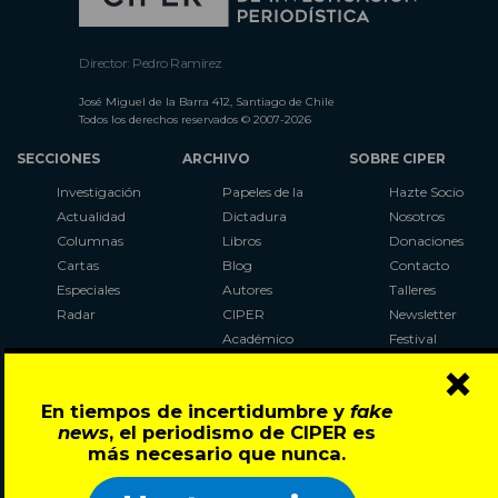
Director: Pedro Ramírez
José Miguel de la Barra 412, Santiago de Chile
Todos los derechos reservados © 2007-2026
SECCIONES
ARCHIVO
SOBRE CIPER
Investigación
Papeles de la
Hazte Socio
Actualidad
Dictadura
Nosotros
Columnas
Libros
Donaciones
Cartas
Blog
Contacto
Especiales
Autores
Talleres
Radar
CIPER
Newsletter
Académico
Festival
×
LaBot
Constituyente
En tiempos de incertidumbre y
fake
Al Plebiscito
news
, el periodismo de CIPER es
con CIPER
más necesario que nunca.
Síguenos en: