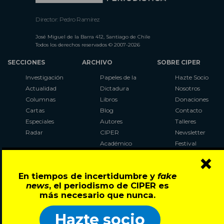
Director: Pedro Ramírez
José Miguel de la Barra 412, Santiago de Chile
Todos los derechos reservados © 2007-2026
SECCIONES
ARCHIVO
SOBRE CIPER
Investigación
Papeles de la
Hazte Socio
Actualidad
Dictadura
Nosotros
Columnas
Libros
Donaciones
Cartas
Blog
Contacto
Especiales
Autores
Talleres
Radar
CIPER
Newsletter
Académico
Festival
×
LaBot
Constituyente
En tiempos de incertidumbre y
fake
Al Plebiscito
news
, el periodismo de CIPER es
con CIPER
más necesario que nunca.
Síguenos en:
Hazte socio