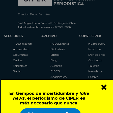
Director: Pedro Ramírez
José Miguel de la Barra 412, Santiago de Chile
Todos los derechos reservados © 2007-2026
SECCIONES
ARCHIVO
SOBRE CIPER
Investigación
Papeles de la
Hazte Socio
Actualidad
Dictadura
Nosotros
Columnas
Libros
Donaciones
Cartas
Blog
Contacto
Especiales
Autores
Talleres
Radar
CIPER
Newsletter
Académico
Festival
×
LaBot
Constituyente
En tiempos de incertidumbre y
fake
Al Plebiscito
news
, el periodismo de CIPER es
con CIPER
más necesario que nunca.
Síguenos en: