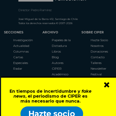
Director: Pedro Ramírez
José Miguel de la Barra 412, Santiago de Chile
Todos los derechos reservados © 2007-2026
SECCIONES
ARCHIVO
SOBRE CIPER
Investigación
Papeles de la
Hazte Socio
Actualidad
Dictadura
Nosotros
Columnas
Libros
Donaciones
Cartas
Blog
Contacto
Especiales
Autores
Talleres
Radar
CIPER
Newsletter
Académico
Festival
×
LaBot
Constituyente
En tiempos de incertidumbre y
fake
Al Plebiscito
news
, el periodismo de CIPER es
con CIPER
más necesario que nunca.
Síguenos en:
Hazte socio