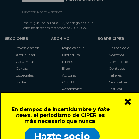
Director: Pedro Ramírez
José Miguel de la Barra 412, Santiago de Chile
Todos los derechos reservados © 2007-2026
SECCIONES
ARCHIVO
SOBRE CIPER
Investigación
Papeles de la
Hazte Socio
Actualidad
Dictadura
Nosotros
Columnas
Libros
Donaciones
Cartas
Blog
Contacto
Especiales
Autores
Talleres
Radar
CIPER
Newsletter
Académico
Festival
×
LaBot
Constituyente
En tiempos de incertidumbre y
fake
Al Plebiscito
news
, el periodismo de CIPER es
con CIPER
más necesario que nunca.
Síguenos en:
Hazte socio