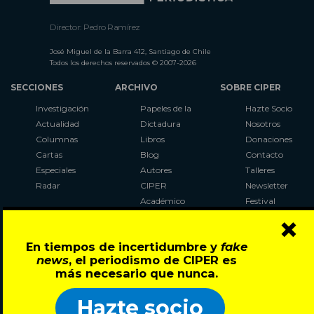
Director: Pedro Ramírez
José Miguel de la Barra 412, Santiago de Chile
Todos los derechos reservados © 2007-2026
SECCIONES
ARCHIVO
SOBRE CIPER
Investigación
Papeles de la
Hazte Socio
Actualidad
Dictadura
Nosotros
Columnas
Libros
Donaciones
Cartas
Blog
Contacto
Especiales
Autores
Talleres
Radar
CIPER
Newsletter
Académico
Festival
×
LaBot
Constituyente
En tiempos de incertidumbre y
fake
Al Plebiscito
news
, el periodismo de CIPER es
con CIPER
más necesario que nunca.
Síguenos en:
Hazte socio