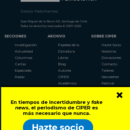
Director: Pedro Ramírez
José Miguel de la Barra 412, Santiago de Chile
Todos los derechos reservados © 2007-2026
SECCIONES
ARCHIVO
SOBRE CIPER
Investigación
Papeles de la
Hazte Socio
Actualidad
Dictadura
Nosotros
Columnas
Libros
Donaciones
Cartas
Blog
Contacto
Especiales
Autores
Talleres
Radar
CIPER
Newsletter
Académico
Festival
×
LaBot
Constituyente
En tiempos de incertidumbre y
fake
Al Plebiscito
news
, el periodismo de CIPER es
con CIPER
más necesario que nunca.
Síguenos en:
Hazte socio