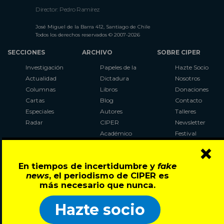
Director: Pedro Ramírez
José Miguel de la Barra 412, Santiago de Chile
Todos los derechos reservados © 2007-2026
SECCIONES
ARCHIVO
SOBRE CIPER
Investigación
Papeles de la
Hazte Socio
Actualidad
Dictadura
Nosotros
Columnas
Libros
Donaciones
Cartas
Blog
Contacto
Especiales
Autores
Talleres
Radar
CIPER
Newsletter
Académico
Festival
×
LaBot
Constituyente
En tiempos de incertidumbre y
fake
Al Plebiscito
news
, el periodismo de CIPER es
con CIPER
más necesario que nunca.
Síguenos en:
Hazte socio